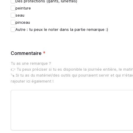
Des protections (gants, lunettes)
peinture
seau
pinceau
Autre : tu peux le noter dans la partie remarque :)
Commentaire
*
Tu as une remarque ? 

👉 Tu peux préciser si tu es disponible la journée entière, le matin,
🪚 Si tu as du matériel/des outils qui pourraient servir et qui n'étai
rajouter ici également !